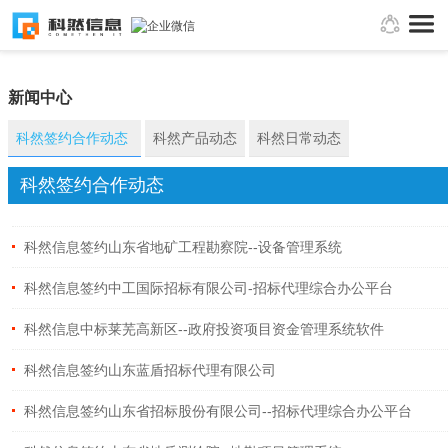
新闻中心
科然签约合作动态
科然产品动态
科然日常动态
科然签约合作动态
科然信息签约山东省地矿工程勘察院--设备管理系统
科然信息签约中工国际招标有限公司-招标代理综合办公平台
科然信息中标莱芜高新区--政府投资项目资金管理系统软件
科然信息签约山东蓝盾招标代理有限公司
科然信息签约山东省招标股份有限公司--招标代理综合办公平台